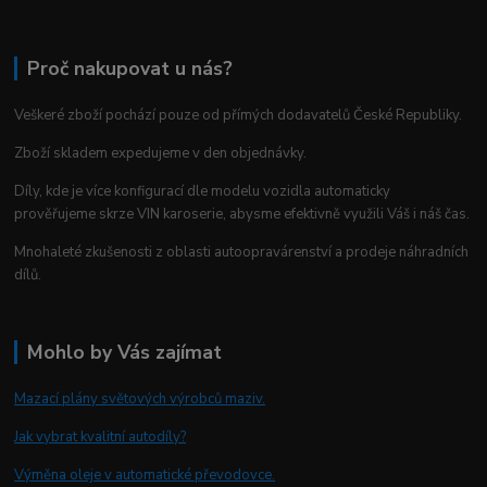
Proč nakupovat u nás?
Veškeré zboží pochází pouze od přímých dodavatelů České Republiky.
Zboží skladem expedujeme v den objednávky.
Díly, kde je více konfigurací dle modelu vozidla automaticky
prověřujeme skrze VIN karoserie, abysme efektivně využili Váš i náš čas.
Mnohaleté zkušenosti z oblasti autoopravárenství a prodeje náhradních
dílů.
Mohlo by Vás zajímat
Mazací plány světových výrobců maziv.
Jak vybrat kvalitní autodíly?
Výměna oleje v automatické převodovce.