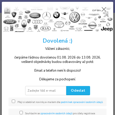
Chcete u nás zakoupený díl i namontovat? není problém, v našem
autoservisu jsme Vám k dispozici. Tel. 739 255 412 :)
0
ks
+420 739255412
CZK
za
0,00 Kč
8.00 - 17.00
Menu
Dovolená :)
Vážení zákazníci,
Hledat
čerpáme řádnou dovolenou 01.08. 2026 do 13.08. 2026,
veškeré objednávky budou odbavovány až poté.
Úvod
VW
Elektronika
Startéry
Phaeton
Email a telefon není k dispozici!
Phaeton
Děkujeme za pochopení.
V této kategorii nebylo nalezeno žádné zboží.
Odeslat
Přeji si odebírat novinky e-mailem dle
podmínek zpracování osobních údajů
.
Souhlasím se
zpracováním osobních údajů
pro účely registrace.