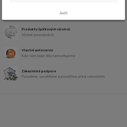
Již 14 let na trhu
Zavřít
Jeden z prvních eshopů s autodíly v Česku
Produkty špičkových výrobců
Včetně prvovýrobců
Vlastní autoservis
Kde vám naše díly namontujeme
Zákaznická podpora
Poradíme, vysvětlíme a prověříme před odesláním