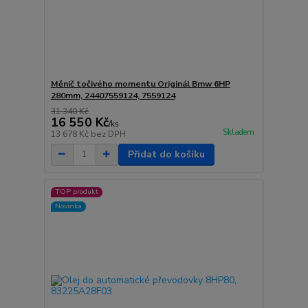
Měnič točivého momentu Originál Bmw 6HP
280mm, 24407559124, 7559124
31 340 Kč
16 550 Kč
/
ks
Skladem
13 678 Kč
bez DPH
Přidat do košíku
TOP produkt
Novinka