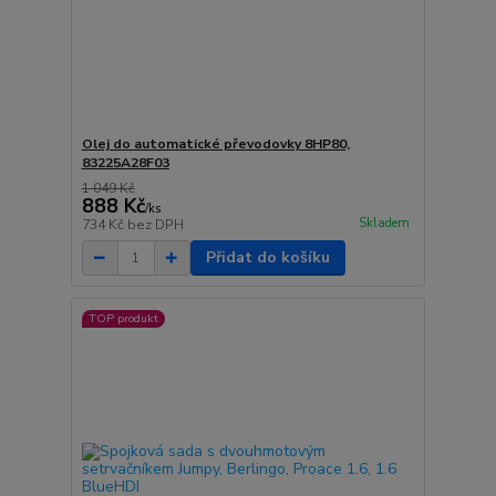
Olej do automatické převodovky 8HP80,
83225A28F03
1 049 Kč
888 Kč
/
ks
Skladem
734 Kč
bez DPH
Přidat do košíku
TOP produkt