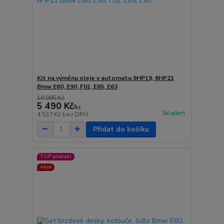
Kit na výměnu oleje v automatu 6HP19, 6HP21
Bmw E60, E90, F01, E65, E63
10 085 Kč
5 490 Kč
/
ks
Skladem
4 537 Kč
bez DPH
Přidat do košíku
TOP produkt
Akce