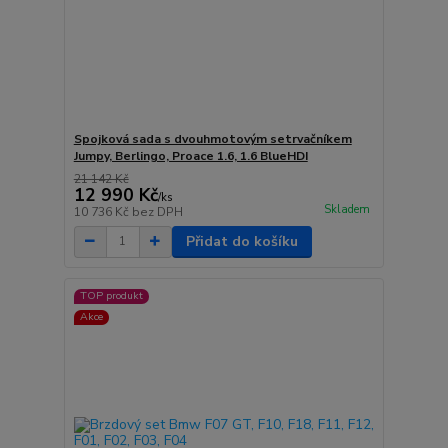
Spojková sada s dvouhmotovým setrvačníkem
Jumpy, Berlingo, Proace 1.6, 1.6 BlueHDI
21 142 Kč
12 990 Kč
/
ks
Skladem
10 736 Kč
bez DPH
Přidat do košíku
TOP produkt
Akce