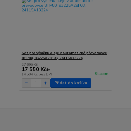
Set pro výměnu oleje v automatické převodovce
8HP80, 83225A28F03, 24115A13224
27 695 Kč
17 550 Kč
/
ks
Skladem
14 504 Kč
bez DPH
Přidat do košíku