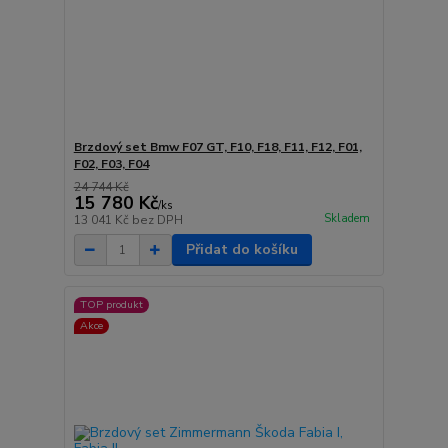
Brzdový set Bmw F07 GT, F10, F18, F11, F12, F01,
F02, F03, F04
24 744 Kč
15 780 Kč
/
ks
Skladem
13 041 Kč
bez DPH
Přidat do košíku
TOP produkt
Akce