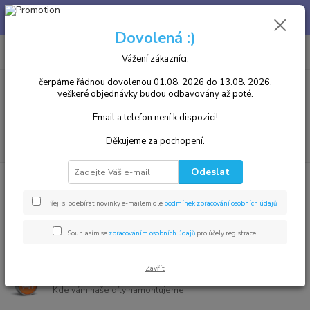
Chcete u nás zakoupený díl i namontovat? není problém, v našem
autoservisu jsme Vám k dispozici. Tel. 739 255 412 :)
Dovolená :)
0
ks
+420 739255412
CZK
za
0,00 Kč
8.00 - 17.00
Vážení zákazníci,
čerpáme řádnou dovolenou 01.08. 2026 do 13.08. 2026,
veškeré objednávky budou odbavovány až poté.
Menu
Email a telefon není k dispozici!
Hledat
Děkujeme za pochopení.
Odeslat
Již 14 let na trhu
Jeden z prvních eshopů s autodíly v Česku
Přeji si odebírat novinky e-mailem dle
podmínek zpracování osobních údajů
.
Produkty špičkových výrobců
Souhlasím se
zpracováním osobních údajů
pro účely registrace.
Včetně prvovýrobců
Zavřít
Vlastní autoservis
Kde vám naše díly namontujeme