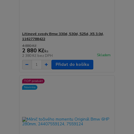
Litinové svody Bmw 330d, 530d, 525d, X5 3.0d,
11627788422
4 880 Kč
2 880 Kč
/
ks
Skladem
2 380 Kč
bez DPH
Přidat do košíku
TOP produkt
Novinka