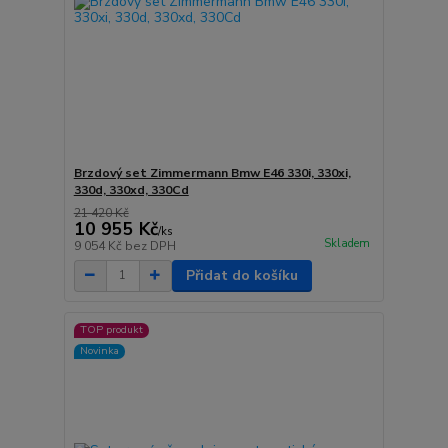
Brzdový set Zimmermann Bmw E46 330i, 330xi,
330d, 330xd, 330Cd
21 420 Kč
10 955 Kč
/
ks
Skladem
9 054 Kč
bez DPH
Přidat do košíku
TOP produkt
Novinka