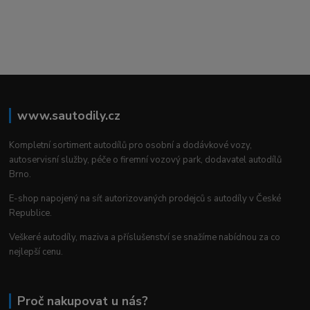
www.sautodily.cz
Kompletní sortiment autodílů pro osobní a dodávkové vozy,
autoservisní služby, péče o firemní vozový park, dodavatel autodílů
Brno.
E-shop napojený na síť autorizovaných prodejců s autodíly v České
Republice.
Veškeré autodíly, maziva a příslušenství se snažíme nabídnou za co
nejlepší cenu.
Proč nakupovat u nás?