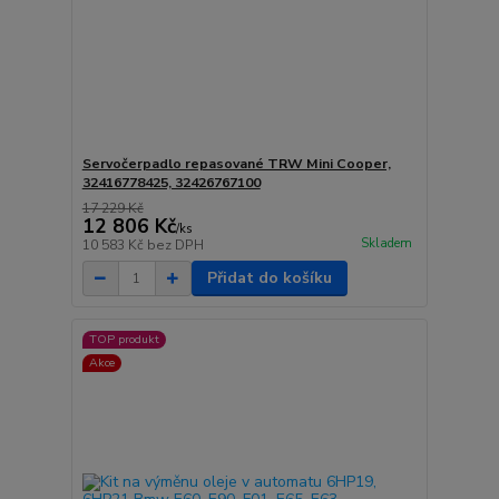
Servočerpadlo repasované TRW Mini Cooper,
32416778425, 32426767100
17 229 Kč
12 806 Kč
/
ks
Skladem
10 583 Kč
bez DPH
Přidat do košíku
TOP produkt
Akce