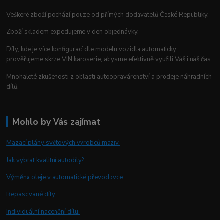
Veškeré zboží pochází pouze od přímých dodavatelů České Republiky.
Zboží skladem expedujeme v den objednávky.
Díly, kde je více konfigurací dle modelu vozidla automaticky
prověřujeme skrze VIN karoserie, abysme efektivně využili Váš i náš čas.
Mnohaleté zkušenosti z oblasti autoopravárenství a prodeje náhradních
dílů.
Mohlo by Vás zajímat
Mazací plány světových výrobců maziv.
Jak vybrat kvalitní autodíly?
Výměna oleje v automatické převodovce.
Repasované díly.
Individuální nacenění dílu.