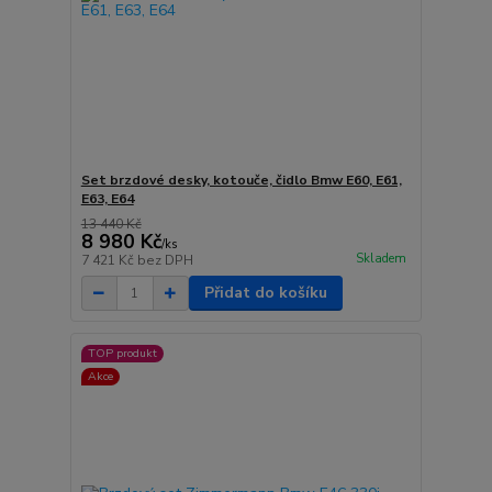
Set brzdové desky, kotouče, čidlo Bmw E60, E61,
E63, E64
13 440 Kč
8 980 Kč
/
ks
Skladem
7 421 Kč
bez DPH
Přidat do košíku
TOP produkt
Akce