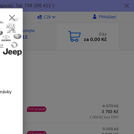
ozici. Tel. 739 255 412 :)
Přihlášení
CZK
 si rady? Zavolejte.
0
ks
 739255412
za
0,00 Kč
 17.00
dnávky
4 579 Kč
ladem
TOP produkt
3 703 Kč
3 060 Kč bez DPH
5 055 Kč
ladem
TOP produkt