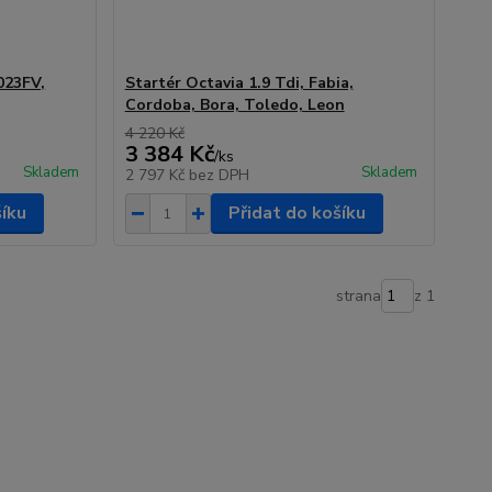
023FV,
Startér Octavia 1.9 Tdi, Fabia,
Cordoba, Bora, Toledo, Leon
4 220 Kč
3 384 Kč
/
ks
Skladem
Skladem
2 797 Kč
bez DPH
šíku
Přidat do košíku
strana
z 1