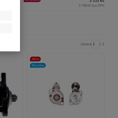
3 323 Kč
2 746 Kč bez DPH
strana
z 1
Akce
Novinka