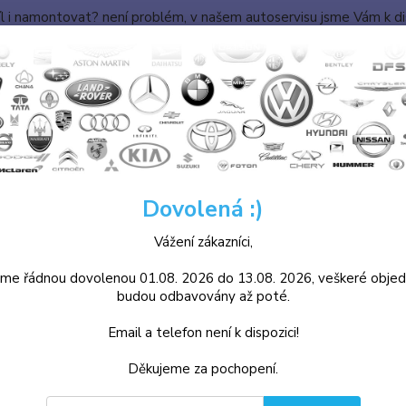
l i namontovat? není problém, v našem autoservisu jsme Vám k disp
KONTAKTY
TECHNICKÝ KOUTEK
E-KATALOG AUTODÍLŮ
Nevíte
Hledat
+420
8.00 -
VW
Elektronika
Startéry
New Beetle
Dovolená :)
Beetle
Vážení zákazníci,
dávanější
me řádnou dovolenou 01.08. 2026 do 13.08. 2026, veškeré obje
budou odbavovány až poté.
Startér 020911023F, 020911023FV, 95VW11000BC
Sk
Email a telefon není k dispozici!
Děkujeme za pochopení.
Startér Octavia, Bora, Leon, Toledo 1.4 16v, 1.6,
Sk