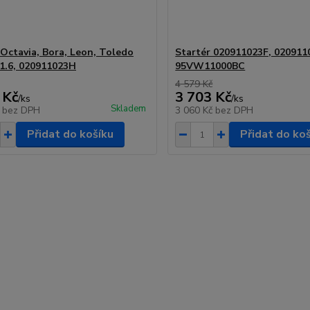
 Octavia, Bora, Leon, Toledo
Startér 020911023F, 020911
 1.6, 020911023H
95VW11000BC
4 579 Kč
 Kč
3 703 Kč
/
ks
/
ks
Skladem
č
bez DPH
3 060 Kč
bez DPH
Přidat do košíku
Přidat do ko