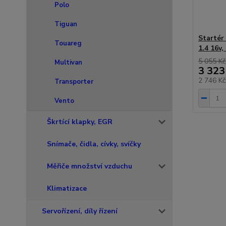
Polo
Tiguan
Startér
Touareg
1.4 16v,
5 055 Kč
Multivan
3 323
2 746 K
Transporter
Vento
Škrtící klapky, EGR
Snímače, čidla, cívky, svíčky
Měřiče množství vzduchu
Klimatizace
Servořízení, díly řízení