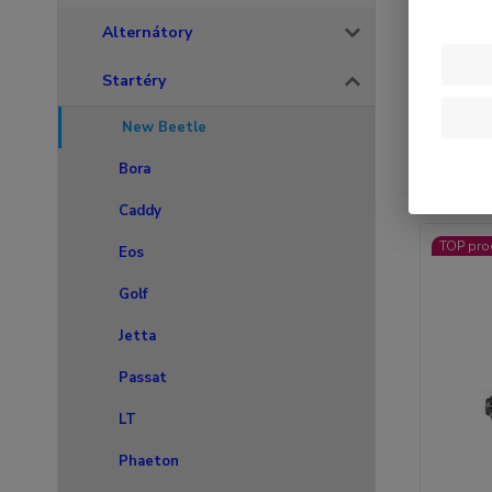
Alternátory
Startéry
Nejnově
New Beetle
Bora
Zobrazuji 
Caddy
TOP pro
Eos
Golf
Jetta
Passat
LT
Phaeton