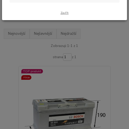
3 760 Kč bez DPH
TOP produkt
Akce
Zavřít
Nejnovější
Nejlevnější
Nejdražší
Zobrazuji 1-1 z 1
strana
z 1
TOP produkt
Akce