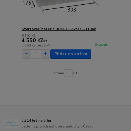
Startovací baterie BOSCH Silver S5 110Ah
6 102 Kč
4 550 Kč
/
ks
Skladem
3 760 Kč
bez DPH
Přidat do košíku
strana
z 1
Již 14 let na trhu
Jeden z prvních eshopů s autodíly v Česku