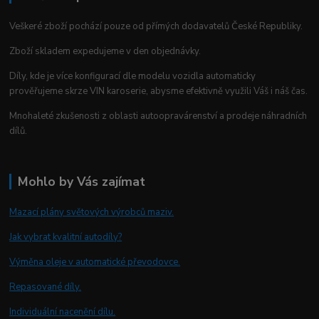
Veškeré zboží pochází pouze od přímých dodavatelů České Republiky.
Zboží skladem expedujeme v den objednávky.
Díly, kde je více konfigurací dle modelu vozidla automaticky
prověřujeme skrze VIN karoserie, abysme efektivně využili Váš i náš čas.
Mnohaleté zkušenosti z oblasti autoopravárenství a prodeje náhradních
dílů.
Mohlo by Vás zajímat
Mazací plány světových výrobců maziv.
Jak vybrat kvalitní autodíly?
Výměna oleje v automatické převodovce.
Repasované díly.
Individuální nacenění dílu.