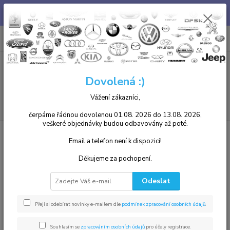
Chcete u nás zakoupený díl i namontovat? není problém, v našem
autoservisu jsme Vám k dispozici. Tel. 739 255 412 :)
0
ks
+420 739255412
CZK
za
0,00 Kč
8.00 - 17.00
Menu
Dovolená :)
Vážení zákazníci,
Hledat
čerpáme řádnou dovolenou 01.08. 2026 do 13.08. 2026,
veškeré objednávky budou odbavovány až poté.
Úvod
Autobaterie
Autobaterie Bosch
kapacita 100 Ah a více
Email a telefon není k dispozici!
kapacita 100 Ah a více
Děkujeme za pochopení.
Nejprodávanější
Odeslat
Startovací baterie BOSCH Silver S5 110Ah
1.
Přeji si odebírat novinky e-mailem dle
podmínek zpracování osobních údajů
.
Skladem
Napětí 12V, 920A, 110Ah
6 102 Kč
Souhlasím se
zpracováním osobních údajů
pro účely registrace.
4 550 Kč