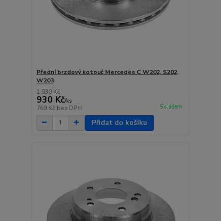
Přední brzdový kotouč Mercedes C W202, S202,
W203
1 030 Kč
930 Kč
/
ks
Skladem
769 Kč
bez DPH
Přidat do košíku