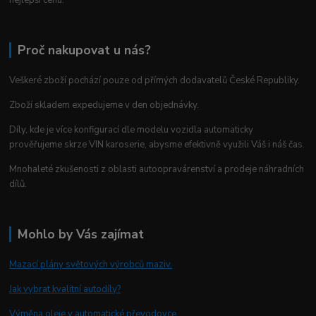
nejlepší cenu.
Proč nakupovat u nás?
Veškeré zboží pochází pouze od přímých dodavatelů České Republiky.
Zboží skladem expedujeme v den objednávky.
Díly, kde je více konfigurací dle modelu vozidla automaticky
prověřujeme skrze VIN karoserie, abysme efektivně využili Váš i náš čas.
Mnohaleté zkušenosti z oblasti autoopravárenství a prodeje náhradních
dílů.
Mohlo by Vás zajímat
Mazací plány světových výrobců maziv.
Jak vybrat kvalitní autodíly?
Výměna oleje v automatické převodovce.