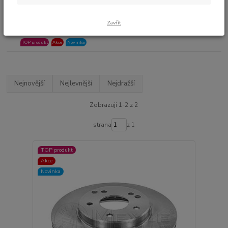
Skladem
1 030 Kč
Zavřít
930 Kč
769 Kč bez DPH
TOP produkt
Akce
Novinka
Nejnovější
Nejlevnější
Nejdražší
Zobrazuji 1-2 z 2
strana
z 1
TOP produkt
Akce
Novinka