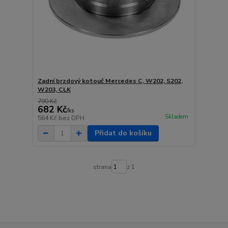
Zadní brzdový kotouč Mercedes C, W202, S202,
W203, CLK
790 Kč
682 Kč
/
ks
Skladem
564 Kč
bez DPH
Přidat do košíku
strana
z 1