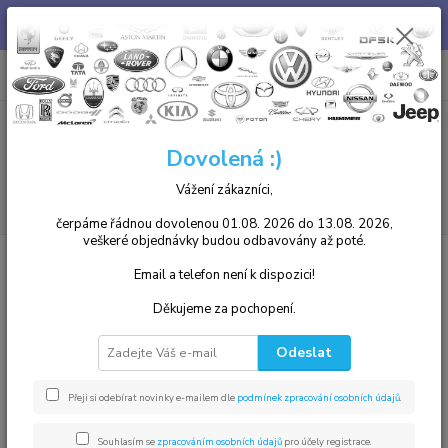
Chcete u nás zakoupený díl i namontovat? není problém, v našem
autoservisu jsme Vám k dispozici. Tel. 739 255 412 :)
0
ks
+420 739255412
CZK
za
0,00 Kč
8.00 - 17.00
Menu
Dovolená :)
Vážení zákazníci,
Hledat
čerpáme řádnou dovolenou 01.08. 2026 do 13.08. 2026,
veškeré objednávky budou odbavovány až poté.
Úvod
Mercedes-Benz
C-Class, CLA, GLA, CITAN
Brzdové díly
Zadní náprava
Email a telefon není k dispozici!
Brzdové díly, kotouče, brzdové
Děkujeme za pochopení.
desky Mercedes benz
Odeslat
Nejprodávanější
Přeji si odebírat novinky e-mailem dle
podmínek zpracování osobních údajů
.
Přední brzdový kotouč Mercedes C W202, S202, W203
1.
Souhlasím se
zpracováním osobních údajů
pro účely registrace.