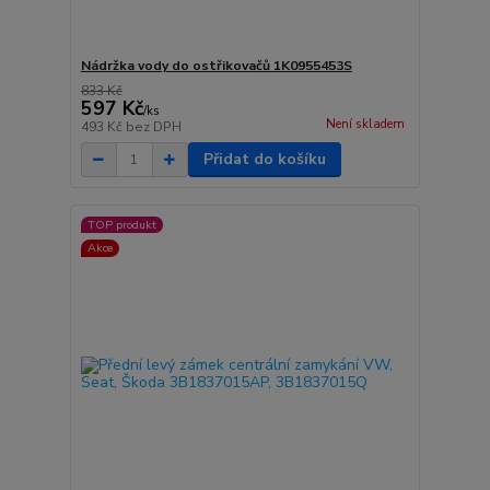
Nádržka vody do ostřikovačů 1K0955453S
833 Kč
597 Kč
/
ks
Není skladem
493 Kč
bez DPH
Přidat do košíku
TOP produkt
Akce