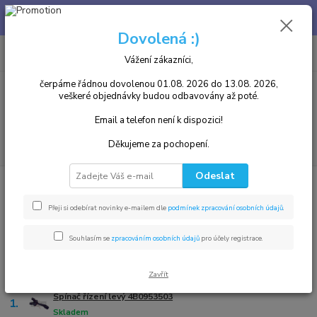
Chcete u nás zakoupený díl i namontovat? není problém, v našem
autoservisu jsme Vám k dispozici. Tel. 739 255 412 :)
Dovolená :)
0
ks
+420 739255412
CZK
za
0,00 Kč
8.00 - 17.00
Vážení zákazníci,
čerpáme řádnou dovolenou 01.08. 2026 do 13.08. 2026,
veškeré objednávky budou odbavovány až poté.
Menu
Email a telefon není k dispozici!
Hledat
Děkujeme za pochopení.
Odeslat
Úvod
Seat, Cupra
Elektronika
Výbava vozidla
Autodíly, náhradní díly Altea,
Přeji si odebírat novinky e-mailem dle
podmínek zpracování osobních údajů
.
Alhambra, Arosa, Ibiza, Toledo
Souhlasím se
zpracováním osobních údajů
pro účely registrace.
Nejprodávanější
Zavřít
Spínač řízení levý 4B0953503
1.
Skladem