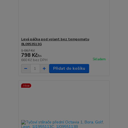
Levá páčka pod volant bez tempomatu
8L0953513G
1 067 Kč
798 Kč
/
ks
Skladem
660 Kč
bez DPH
Přidat do košíku
Akce