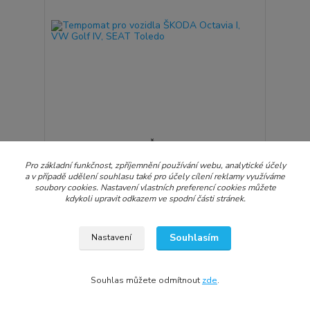
Tempomat pro vozidla ŠKODA Octavia I, VW Golf
IV, SEAT Toledo
Pro základní funkčnost, zpříjemnění používání webu, analytické účely
1 242 Kč
a v případě udělení souhlasu také pro účely cílení reklamy využíváme
850 Kč
/
ks
soubory cookies. Nastavení vlastních preferencí cookies můžete
Skladem
702 Kč
bez DPH
kdykoli upravit odkazem ve spodní části stránek.
Přidat do košíku
Souhlasím
Nastavení
Akce
Souhlas můžete odmítnout
zde
.