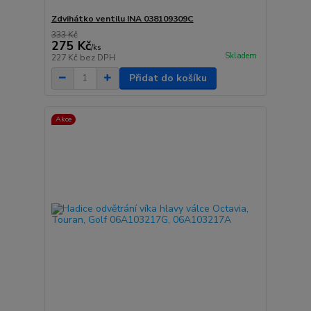
Zdvihátko ventilu INA 038109309C
333 Kč
275 Kč
/
ks
Skladem
227 Kč
bez DPH
Přidat do košíku
Akce