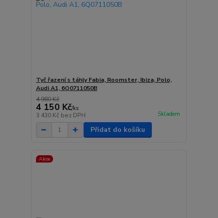
Tyč řazení s táhly Fabia, Roomster, Ibiza, Polo,
Audi A1, 6Q0711050B
4 980 Kč
4 150 Kč
/
ks
Skladem
3 430 Kč
bez DPH
Přidat do košíku
Akce