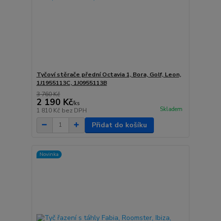
Tyčoví stěrače přední Octavia 1, Bora, Golf, Leon,
1J1955113C, 1J0955113B
3 760 Kč
2 190 Kč
/
ks
Skladem
1 810 Kč
bez DPH
Přidat do košíku
Novinka