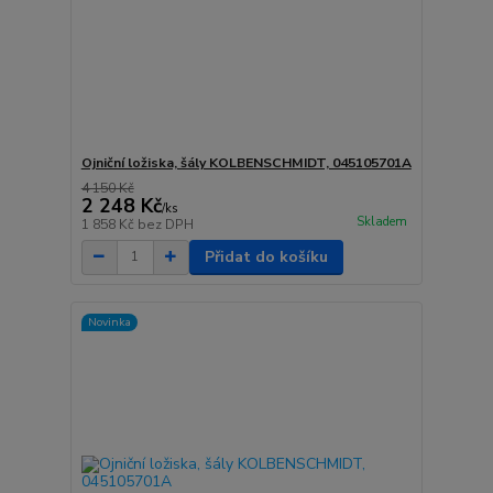
Ojniční ložiska, šály KOLBENSCHMIDT, 045105701A
4 150 Kč
2 248 Kč
/
ks
Skladem
1 858 Kč
bez DPH
Přidat do košíku
Novinka