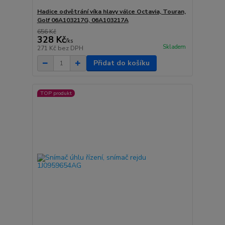
Hadice odvětrání víka hlavy válce Octavia, Touran,
Golf 06A103217G, 06A103217A
656 Kč
328 Kč
/
ks
Skladem
271 Kč
bez DPH
Přidat do košíku
TOP produkt