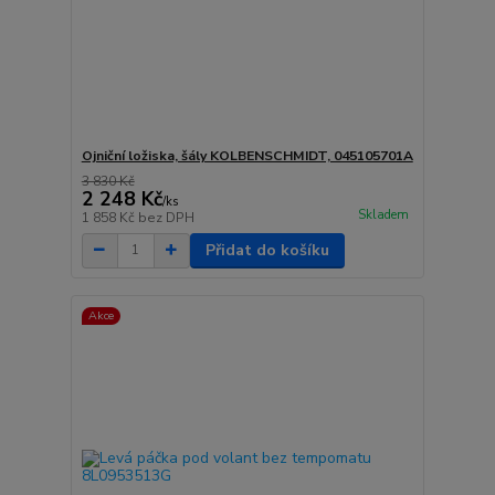
Ojniční ložiska, šály KOLBENSCHMIDT, 045105701A
3 830 Kč
2 248 Kč
/
ks
Skladem
1 858 Kč
bez DPH
Přidat do košíku
Akce