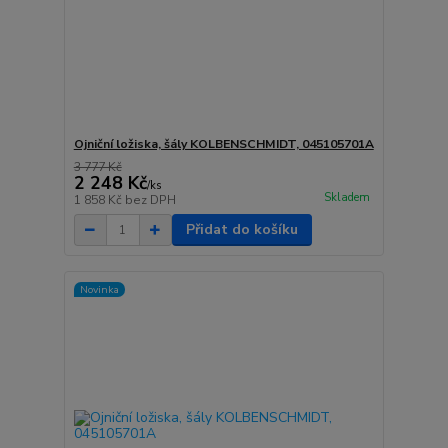
Ojniční ložiska, šály KOLBENSCHMIDT, 045105701A
3 777 Kč
2 248 Kč
/
ks
Skladem
1 858 Kč
bez DPH
Přidat do košíku
Novinka