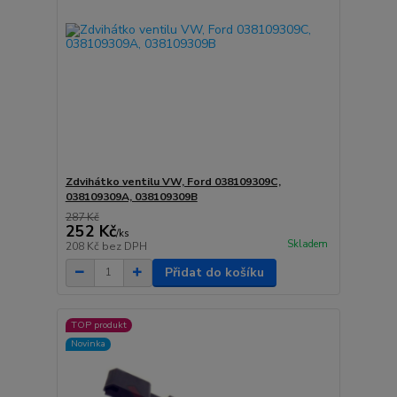
Zdvihátko ventilu VW, Ford 038109309C,
038109309A, 038109309B
287 Kč
252 Kč
/
ks
Skladem
208 Kč
bez DPH
Přidat do košíku
TOP produkt
Novinka