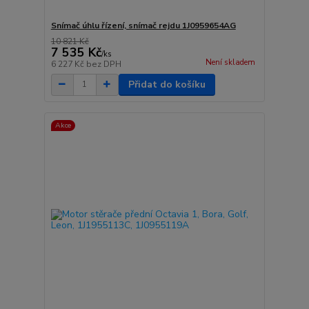
Snímač úhlu řízení, snímač rejdu 1J0959654AG
10 821 Kč
7 535 Kč
/
ks
Není skladem
6 227 Kč
bez DPH
Přidat do košíku
Akce