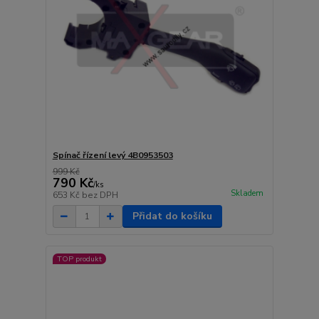
Spínač řízení levý 4B0953503
999 Kč
790 Kč
/
ks
Skladem
653 Kč
bez DPH
Přidat do košíku
TOP produkt