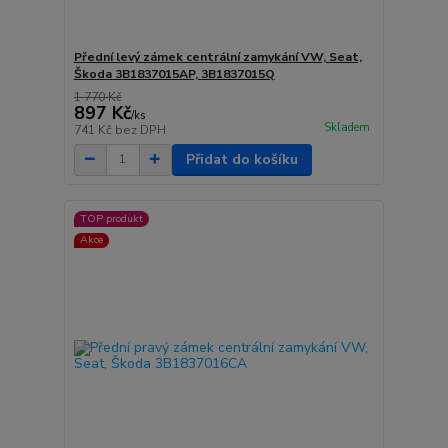
Přední levý zámek centrální zamykání VW, Seat,
Škoda 3B1837015AP, 3B1837015Q
1 770 Kč
897 Kč
/
ks
Skladem
741 Kč
bez DPH
Přidat do košíku
TOP produkt
Akce