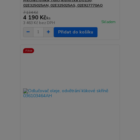
02E325025AN, 02E325025AS, 02E927770AQ
7 134 Kč
4 190 Kč
/
ks
Skladem
3 463 Kč
bez DPH
Přidat do košíku
Akce