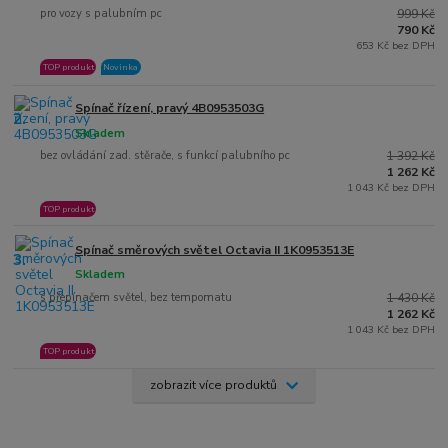
pro vozy s palubním pc
999 Kč
790 Kč
653 Kč bez DPH
TOP produkt
Novinka
Spínač řízení, pravý 4B0953503G
2.
Skladem
bez ovládání zad. stěrače, s funkcí palubního pc
1 392 Kč
1 262 Kč
1 043 Kč bez DPH
TOP produkt
Spínač směrových světel Octavia II 1K0953513E
3.
Skladem
s přepínačem světel, bez tempomatu
1 430 Kč
1 262 Kč
1 043 Kč bez DPH
TOP produkt
zobrazit více produktů