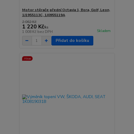
Motor stěrače přední Octavia 1, Bora, Golf, Leon,
1J1955113C, 1J0955119A
2 062 Kč
1 220 Kč
/
ks
Skladem
1 008 Kč
bez DPH
Přidat do košíku
Akce