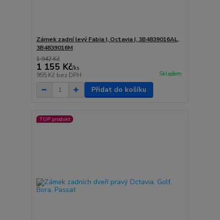
Zámek zadní levý Fabia I, Octavia I, 3B4839016AL,
3B4839016M
1 942 Kč
1 155 Kč
/
ks
Skladem
955 Kč
bez DPH
Přidat do košíku
TOP produkt