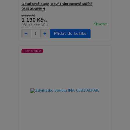
Odlučovač oleje, odvětrání klikové skříně
036103464AH
2 235 Kč
1 190 Kč
/
ks
Skladem
983 Kč
bez DPH
Přidat do košíku
TOP produkt