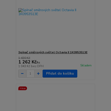
Spínač směrových světel Octavia II 1K0953513E
1 430 Kč
1 262 Kč
/
ks
Skladem
1 043 Kč
bez DPH
Přidat do košíku
Akce