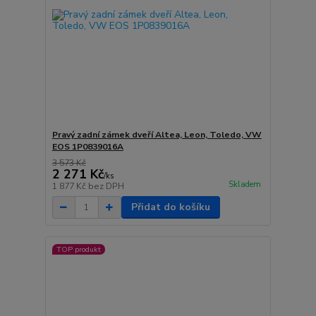
Pravý zadní zámek dveří Altea, Leon, Toledo, VW
EOS 1P0839016A
3 573 Kč
2 271 Kč
/
ks
Skladem
1 877 Kč
bez DPH
Přidat do košíku
TOP produkt