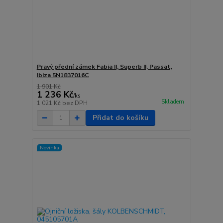
Pravý přední zámek Fabia II, Superb II, Passat,
Ibiza 5N1837016C
1 901 Kč
1 236 Kč
/
ks
Skladem
1 021 Kč
bez DPH
Přidat do košíku
Novinka