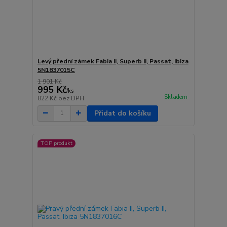
Levý přední zámek Fabia II, Superb II, Passat, Ibiza
5N1837015C
1 901 Kč
995 Kč
/
ks
Skladem
822 Kč
bez DPH
Přidat do košíku
TOP produkt