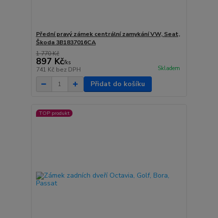
Přední pravý zámek centrální zamykání VW, Seat,
Škoda 3B1837016CA
1 770 Kč
897 Kč
/
ks
Skladem
741 Kč
bez DPH
Přidat do košíku
TOP produkt