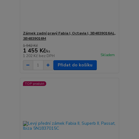
Zámek zadní pravý Fabia I, Octavia I, 3B4839016AL,
3B4839016M
1 942 Kč
1 455 Kč
/
ks
Skladem
1 202 Kč
bez DPH
Přidat do košíku
TOP produkt