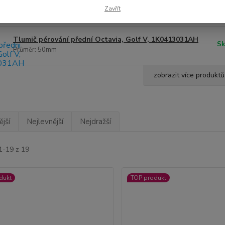
Sk
1K0413031CM
Zavřít
průměr 55
Tlumič pérování přední Octavia, Golf V, 1K0413031AH
Sk
Průměr: 50mm
zobrazit více produktů
jší
Nejlevnější
Nejdražší
1-19 z 19
dukt
TOP produkt