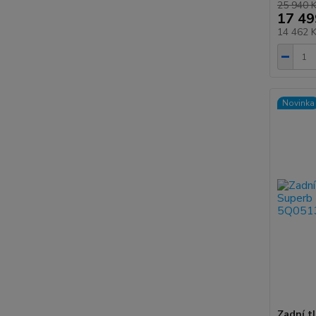
25 940 
17 49
14 462 
Novinka
Zadní tl