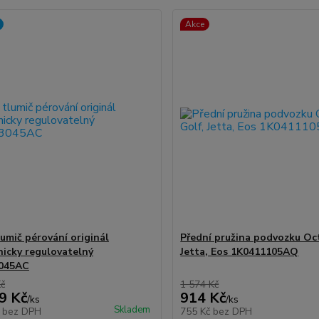
Akce
lumič pérování originál
Přední pružina podvozku Oct
nicky regulovatelný
Jetta, Eos 1K0411105AQ
045AC
Kč
1 574 Kč
9 Kč
914 Kč
/
ks
/
ks
Skladem
č
bez DPH
755 Kč
bez DPH