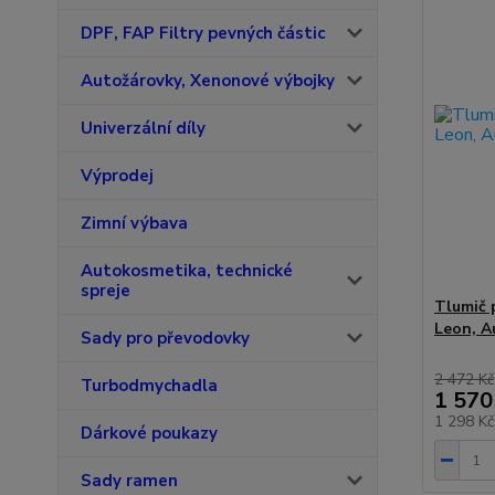
DPF, FAP Filtry pevných částic
Autožárovky, Xenonové výbojky
Univerzální díly
Výprodej
Zimní výbava
Autokosmetika, technické
spreje
Tlumič 
Leon, A
Sady pro převodovky
2 472 Kč
Turbodmychadla
1 570
1 298 K
Dárkové poukazy
Sady ramen