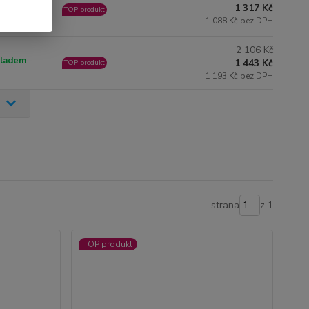
ladem
1 317 Kč
TOP produkt
1 088 Kč bez DPH
2 106 Kč
ladem
1 443 Kč
TOP produkt
1 193 Kč bez DPH
strana
z 1
TOP produkt