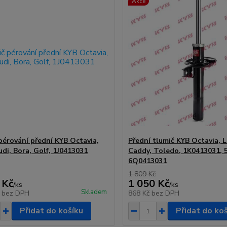
Akce
pérování přední KYB Octavia,
Přední tlumič KYB Octavia, 
udi, Bora, Golf, 1J0413031
Caddy, Toledo, 1K0413031, 
6Q0413031
1 809 Kč
 Kč
1 050 Kč
/
ks
/
ks
Skladem
č
bez DPH
868 Kč
bez DPH
Přidat do košíku
Přidat do ko