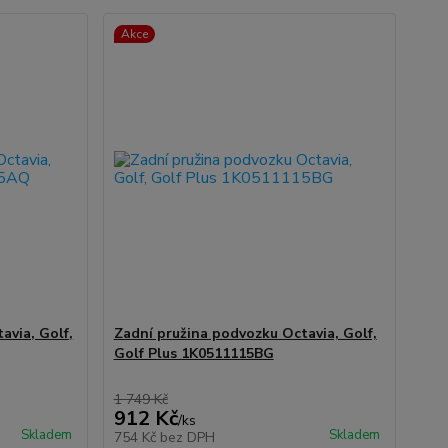
Akce
avia, Golf,
Zadní pružina podvozku Octavia, Golf,
Golf Plus 1K0511115BG
1 749 Kč
912 Kč
/
ks
Skladem
Skladem
754 Kč
bez DPH