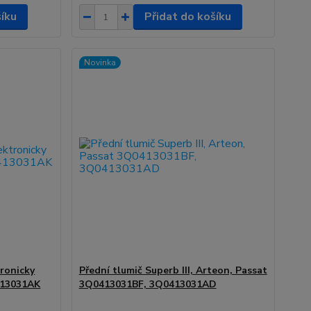
šíku
Přidat do košíku
Novinka
tronicky
Přední tlumič Superb III, Arteon, Passat
413031AK
3Q0413031BF, 3Q0413031AD