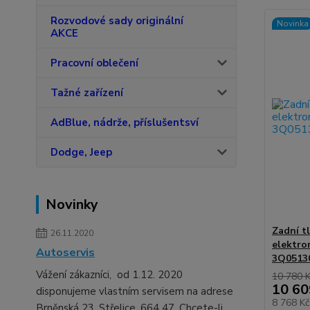
Rozvodové sady originální
Novinka
AKCE
Pracovní oblečení
Tažné zařízení
AdBlue, nádrže, příslušentsví
Dodge, Jeep
Novinky
Zadní t
26.11.2020
elektro
Autoservis
3Q0513
Vážení zákazníci, od 1.12. 2020
10 780 
10 60
disponujeme vlastním servisem na adrese
8 768 K
Brněnská 23, Střelice, 664 47. Chcete-li