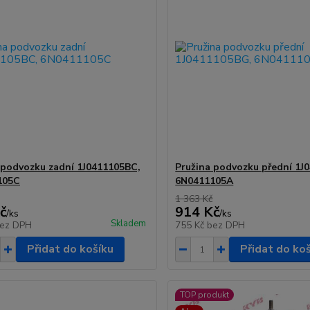
 podvozku zadní 1J0411105BC,
Pružina podvozku přední 1J
105C
6N0411105A
1 363 Kč
č
914 Kč
/
ks
/
ks
Skladem
ez DPH
755 Kč
bez DPH
Přidat do košíku
Přidat do ko
TOP produkt