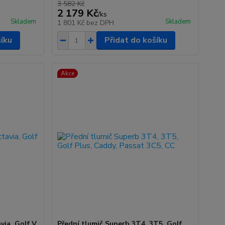
3 582 Kč
2 179 Kč
/
ks
Skladem
Skladem
1 801 Kč
bez DPH
šíku
Přidat do košíku
Akce
ia, Golf V,
Přední tlumič Superb 3T4, 3T5, Golf