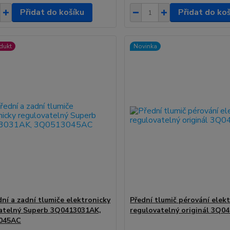
Přidat do košíku
Přidat do ko
dukt
Novinka
dní a zadní tlumiče elektronicky
Přední tlumič pérování elek
atelný Superb 3Q0413031AK,
regulovatelný originál 3Q0
045AC