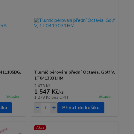
0411105BG,
Tlumič pérování přední Octavia, Golf V,
1T0413031HM
2 473 Kč
1 547 Kč
/
ks
Skladem
Skladem
1 279 Kč
bez DPH
šíku
Přidat do košíku
Akce