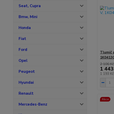
Seat, Cupra
Bmw, Mini
Honda
Fiat
Ford
Tlumič 
1K0413
Opel
2 106 Kč
1 443
Peugeot
1 193 K
Hyundai
Renault
Akce
Mercedes-Benz