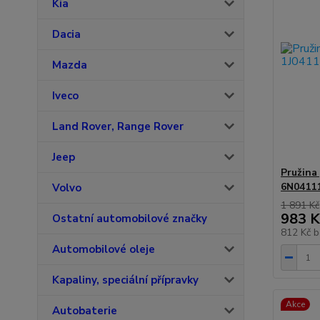
Kia
Dacia
Mazda
Iveco
Land Rover, Range Rover
Jeep
Pružina
6N0411
Volvo
1 891 Kč
983 K
Ostatní automobilové značky
812 Kč
b
Automobilové oleje
Kapaliny, speciální přípravky
Akce
Autobaterie