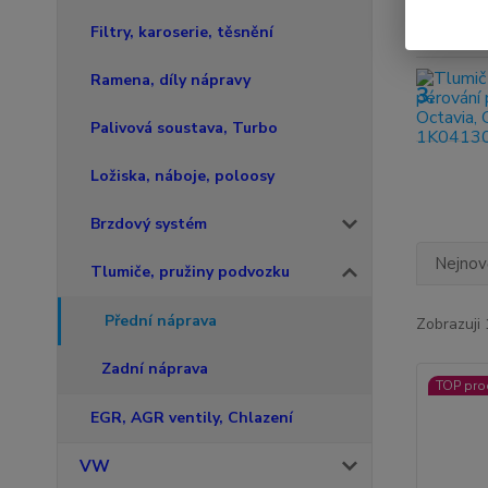
2.
Filtry, karoserie, těsnění
Ramena, díly nápravy
3.
Palivová soustava, Turbo
Ložiska, náboje, poloosy
Brzdový systém
Nejnově
Tlumiče, pružiny podvozku
Přední náprava
Zobrazuji 
Zadní náprava
TOP pro
EGR, AGR ventily, Chlazení
VW