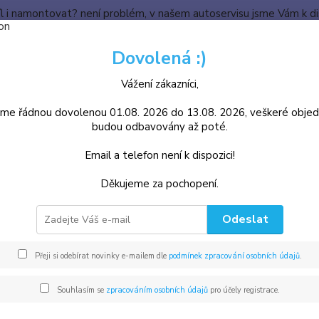
l i namontovat? není problém, v našem autoservisu jsme Vám k disp
KONTAKTY
TECHNICKÝ KOUTEK
E-KATALOG AUTODÍLŮ
Dovolená :)
Nevíte
Vážení zákazníci,
Hledat
+420
8.00 -
me řádnou dovolenou 01.08. 2026 do 13.08. 2026, veškeré obje
budou odbavovány až poté.
Škoda
Tlumiče, pružiny podvozku
Přední náprava
Email a telefon není k dispozici!
iče Škoda přední náprava, Supe
Děkujeme za pochopení.
dávanější
Odeslat
Tlumič pérování přední, Octavia, Leon, Audi, Bora, Golf,
Přeji si odebírat novinky e-mailem dle
podmínek zpracování osobních údajů
.
Sk
1J0413031
přední náprava
Souhlasím se
zpracováním osobních údajů
pro účely registrace.
Tlumič pérování přední Monroe Octavia, Golf V,