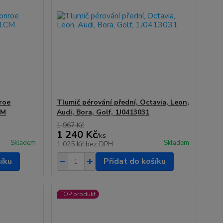
roe
Tlumič pérování přední, Octavia, Leon,
CM
Audi, Bora, Golf, 1J0413031
1 967 Kč
1 240 Kč
/
ks
Skladem
Skladem
1 025 Kč
bez DPH
šíku
Přidat do košíku
TOP produkt