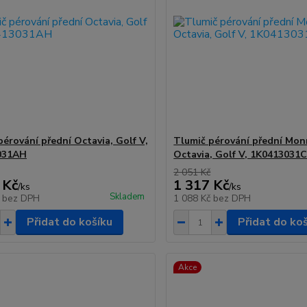
pérování přední Octavia, Golf V,
Tlumič pérování přední Mon
031AH
Octavia, Golf V, 1K0413031
2 051 Kč
 Kč
1 317 Kč
/
ks
/
ks
Skladem
č
bez DPH
1 088 Kč
bez DPH
Přidat do košíku
Přidat do ko
Akce