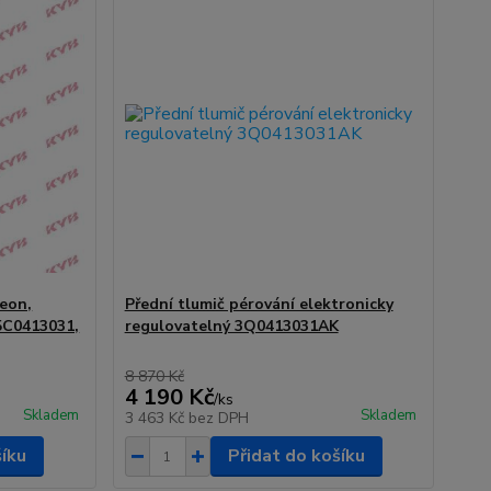
Leon,
Přední tlumič pérování elektronicky
5C0413031,
regulovatelný 3Q0413031AK
8 870 Kč
4 190 Kč
/
ks
Skladem
Skladem
3 463 Kč
bez DPH
šíku
Přidat do košíku