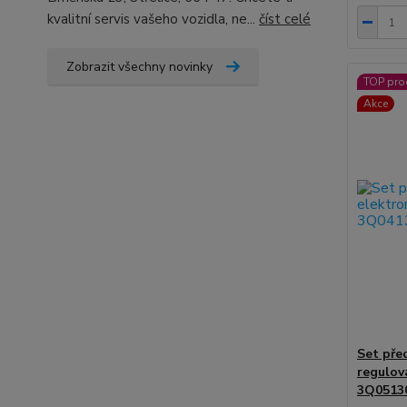
kvalitní servis vašeho vozidla, ne...
číst celé
Zobrazit všechny novinky
TOP pro
Akce
Set pře
regulov
3Q0513