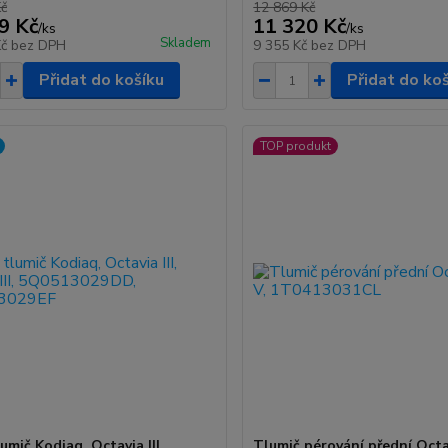
Kč
12 869 Kč
9 Kč
11 320 Kč
/
ks
/
ks
Skladem
Kč
bez DPH
9 355 Kč
bez DPH
Přidat do košíku
Přidat do ko
TOP produkt
umič Kodiaq, Octavia III,
Tlumič pérování přední Octav