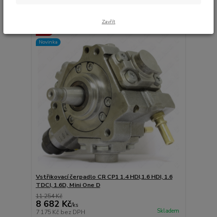
strana
z 1
Zavřít
Akce
Novinka
Vstřikovací čerpadlo CR CP1 1.4 HDI,1.6 HDI, 1.6
TDCI, 1.6D, Mini One D
11 254 Kč
8 682 Kč
/
ks
Skladem
7 175 Kč
bez DPH