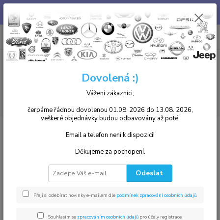
Chcete u nás zakoupený díl i namontovat? není problém, v našem
autoservisu jsme Vám k dispozici. Tel. 739 255 412 :)
0
ks
+420 739255412
CZK
za
0,00 Kč
8.00 - 17.00
Menu
Dovolená :)
Vážení zákazníci,
Hledat
čerpáme řádnou dovolenou 01.08. 2026 do 13.08. 2026,
veškeré objednávky budou odbavovány až poté.
Úvod
Peugeot
106, 107, 1007, 108
Palivová soustava
Email a telefon není k dispozici!
Palivová soustava Peugeot,
Děkujeme za pochopení.
čerpadlo, vstřik Peugeot
Odeslat
Nejnovější
Nejlevnější
Nejdražší
Přeji si odebírat novinky e-mailem dle
podmínek zpracování osobních údajů
.
Zobrazuji 1-1 z 1
Souhlasím se
zpracováním osobních údajů
pro účely registrace.