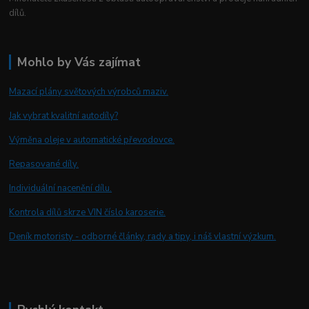
dílů.
Mohlo by Vás zajímat
Mazací plány světových výrobců maziv.
Jak vybrat kvalitní autodíly?
Výměna oleje v automatické převodovce.
Repasované díly.
Individuální nacenění dílu.
Kontrola dílů skrze VIN číslo karoserie.
Deník motoristy - odborné články, rady a tipy, i náš vlastní výzkum.