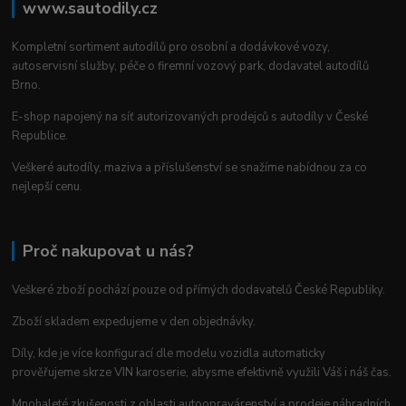
www.sautodily.cz
Kompletní sortiment autodílů pro osobní a dodávkové vozy,
autoservisní služby, péče o firemní vozový park, dodavatel autodílů
Brno.
E-shop napojený na síť autorizovaných prodejců s autodíly v České
Republice.
Veškeré autodíly, maziva a příslušenství se snažíme nabídnou za co
nejlepší cenu.
Proč nakupovat u nás?
Veškeré zboží pochází pouze od přímých dodavatelů České Republiky.
Zboží skladem expedujeme v den objednávky.
Díly, kde je více konfigurací dle modelu vozidla automaticky
prověřujeme skrze VIN karoserie, abysme efektivně využili Váš i náš čas.
Mnohaleté zkušenosti z oblasti autoopravárenství a prodeje náhradních