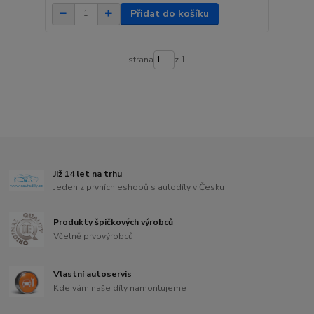
Přidat do košíku
strana
z 1
Již 14 let na trhu
Jeden z prvních eshopů s autodíly v Česku
Produkty špičkových výrobců
Včetně prvovýrobců
Vlastní autoservis
Kde vám naše díly namontujeme