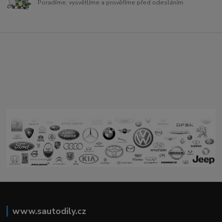
Poradíme, vysvětlíme a prověříme před odesláním
www.sautodily.cz