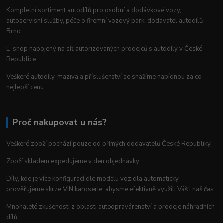
Kompletní sortiment autodílů pro osobní a dodávkové vozy,
autoservisní služby, péče o firemní vozový park, dodavatel autodílů
Brno.
E-shop napojený na síť autorizovaných prodejců s autodíly v České
Republice.
Veškeré autodíly, maziva a příslušenství se snažíme nabídnou za co
nejlepší cenu.
Proč nakupovat u nás?
Veškeré zboží pochází pouze od přímých dodavatelů České Republiky.
Zboží skladem expedujeme v den objednávky.
Díly, kde je více konfigurací dle modelu vozidla automaticky
prověřujeme skrze VIN karoserie, abysme efektivně využili Váš i náš čas.
Mnohaleté zkušenosti z oblasti autoopravárenství a prodeje náhradních
dílů.