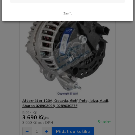
Akce
Zavřít
Alternátor 120A, Octavia, Golf, Polo, Ibiza, Audi,
Sharan 028903028, 028903027E
5 924 Kč
3 690 Kč
/
ks
Skladem
3 050 Kč
bez DPH
Přidat do košíku