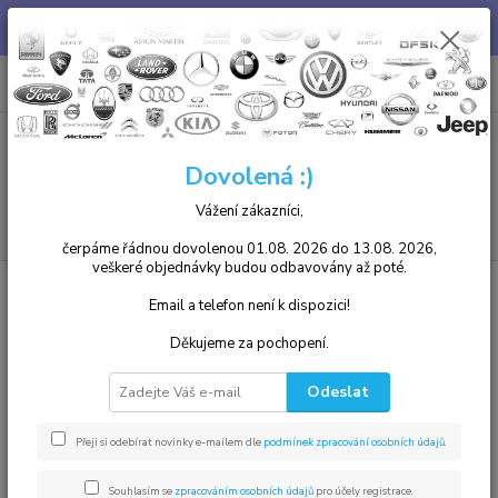
Chcete u nás zakoupený díl i namontovat? není problém, v našem
autoservisu jsme Vám k dispozici. Tel. 739 255 412 :)
0
ks
+420 739255412
CZK
za
0,00 Kč
8.00 - 17.00
Menu
Dovolená :)
Vážení zákazníci,
Hledat
čerpáme řádnou dovolenou 01.08. 2026 do 13.08. 2026,
veškeré objednávky budou odbavovány až poté.
Úvod
VW
Elektronika
Alternátory
Multivan
Email a telefon není k dispozici!
Multivan
Děkujeme za pochopení.
Nejnovější
Nejlevnější
Nejdražší
Odeslat
Zobrazuji 1-1 z 1
Přeji si odebírat novinky e-mailem dle
podmínek zpracování osobních údajů
.
strana
z 1
Souhlasím se
zpracováním osobních údajů
pro účely registrace.