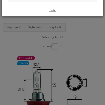
212 Kč bez DPH
TOP produkt
Novinka
Zavřít
Nejnovější
Nejlevnější
Nejdražší
Zobrazuji 1-1 z 1
strana
z 1
TOP produkt
Novinka