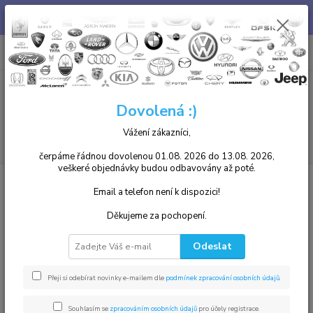
Chcete u nás zakoupený díl i namontovat? není problém, v našem
autoservisu jsme Vám k dispozici. Tel. 739 255 412 :)
0
ks
+420 739255412
CZK
za
0,00 Kč
8.00 - 17.00
Menu
Dovolená :)
Vážení zákazníci,
Hledat
čerpáme řádnou dovolenou 01.08. 2026 do 13.08. 2026,
veškeré objednávky budou odbavovány až poté.
Úvod
Autožárovky, Xenonové výbojky
H9
Email a telefon není k dispozici!
H9
Děkujeme za pochopení.
Nejprodávanější
Odeslat
Autožárovka H9 65W 12v
1.
Přeji si odebírat novinky e-mailem dle
podmínek zpracování osobních údajů
.
Skladem
Hella
269 Kč
Souhlasím se
zpracováním osobních údajů
pro účely registrace.
256 Kč