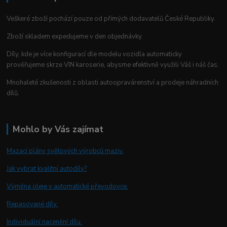
Veškeré zboží pochází pouze od přímých dodavatelů České Republiky.
Zboží skladem expedujeme v den objednávky.
Díly, kde je více konfigurací dle modelu vozidla automaticky
prověřujeme skrze VIN karoserie, abysme efektivně využili Váš i náš čas.
Mnohaleté zkušenosti z oblasti autoopravárenství a prodeje náhradních
dílů.
Mohlo by Vás zajímat
Mazací plány světových výrobců maziv.
Jak vybrat kvalitní autodíly?
Výměna oleje v automatické převodovce.
Repasované díly.
Individuální nacenění dílu.