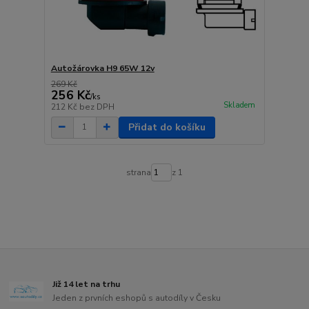
Autožárovka H9 65W 12v
269 Kč
256 Kč
/
ks
Skladem
212 Kč
bez DPH
Přidat do košíku
strana
z 1
Již 14 let na trhu
Jeden z prvních eshopů s autodíly v Česku